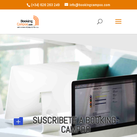
(+34) 626 263 249
info@bookingcampoo.com
SUSCRIBETE A BOOKING-

CAMPOO