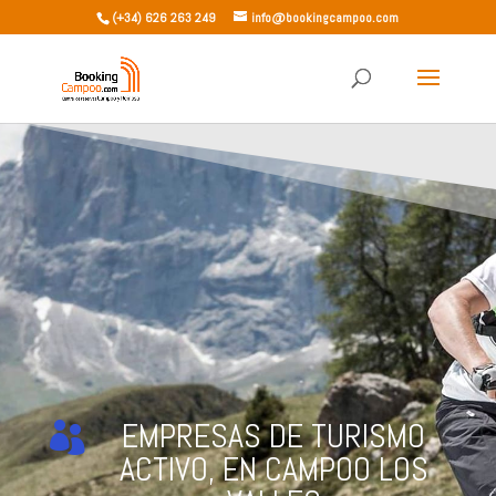
(+34) 626 263 249
info@bookingcampoo.com
EMPRESAS DE TURISMO

ACTIVO, EN CAMPOO LOS