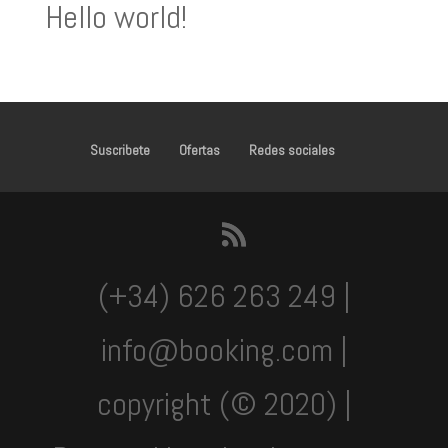
Hello world!
Suscribete
Ofertas
Redes sociales
(+34) 626 263 249 |
info@booking.com |
copyright (© 2020) |