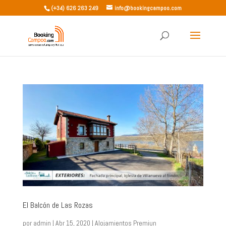
(+34) 626 263 249
info@bookingcampoo.com
El Balcón de Las Rozas
por
admin
|
Abr 15, 2020
|
Alojamientos Premiun